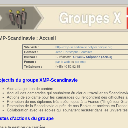
MP-Scandinavie : Accueil
Site Web :
http://xmp-scandinavie.polytechnique.org
Contact :
Jean-Christophe Bouteiller
Bureau :
• Président :
CHONG Stéphane (X2004)
Forum :
par le web
ou
par nntp
Téléphone :
(+45) 40 52 92 85
bjectifs du groupe XMP-Scandinavie
Aide a la gestion de carrière
Accueil des camarades qui souhaitent étudier ou travailler en Scandinavi
Actions de solidarité pour les camarades qui rencontrent des difficultés a 
Promotion de nos diplomes très spécifiques à la France ("l'Ingénieur Gra
Promotion de la Scandinavie auprès de nos Ecoles et anciens en France
Collaboration avec les écoles qui souhaitent recruter dans les universit
istes d'actions du groupe
de a la gestion de carrière