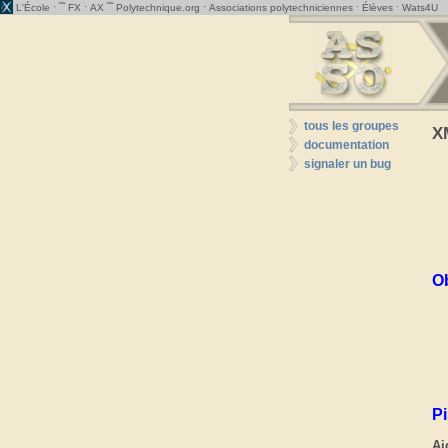
· ˜˜
·
˜˜
·
·
·
L'École
FX
AX
Polytechnique.org
Associations polytechniciennes
Élèves
Wats4U
tous les groupes
X
documentation
signaler un bug
O
P
Ai