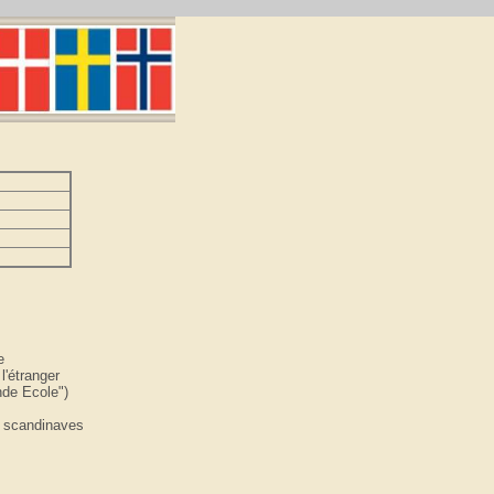
e
l'étranger
nde Ecole")
és scandinaves