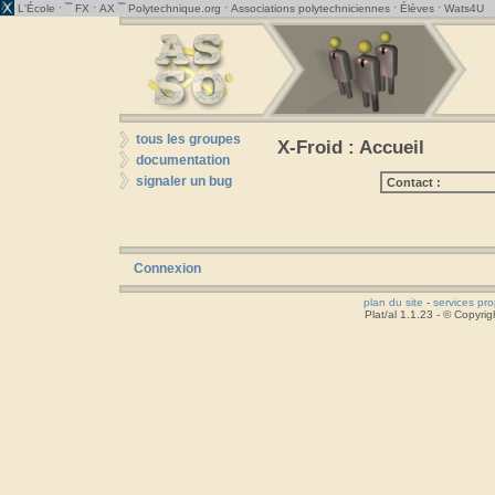
· ˜˜
·
˜˜
·
·
·
L'École
FX
AX
Polytechnique.org
Associations polytechniciennes
Élèves
Wats4U
tous les groupes
X-Froid : Accueil
documentation
signaler un bug
Contact :
Connexion
plan du site
-
services pr
Plat/al 1.1.23 - © Copyr