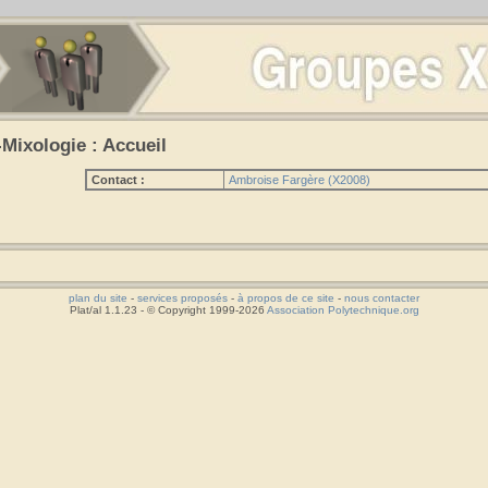
-Mixologie : Accueil
Contact :
Ambroise Fargère (X2008)
plan du site
-
services proposés
-
à propos de ce site
-
nous contacter
Plat/al 1.1.23 - © Copyright 1999-2026
Association Polytechnique.org