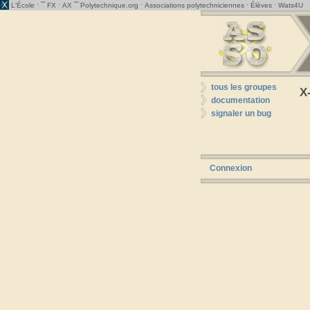
· ˜˜
·
˜˜
·
·
·
L'École
FX
AX
Polytechnique.org
Associations polytechniciennes
Élèves
Wats4U
tous les groupes
X
documentation
signaler un bug
Connexion