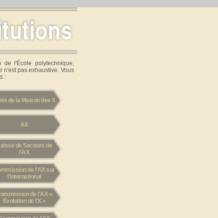
e de l'École polytechnique,
e n'est pas exhaustive. Vous
s :
is de la Maison des X
AX
aisse de Secours de
l'AX
mmission de l'AX sur
l'international
ommission de l'AX «
Évolution de l'X »