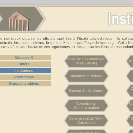
e nombreux organismes officiels sont liés à l'École polytechnique : le collèg
'amicale des anciens élèves, le site des X sur le web Polytechnique.org… Cette list
ouvez découvrir chacun de ces organismes en cliquant sur les liens correspondant
Groupes X
Amis de la Bibliothèque
Am
de l'X (SABIX)
Binets
Institutions
Annonces et débats
Promotions
Groupes archivés
C
Bureau des Carrières
Commission
Co
Communication
Commission de l'AX «
C
Carrières »