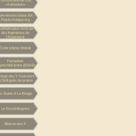
Commission de l'AX
«Animation»
ommission mixte AX-
Polytechnique.org
onfédération Amicale
des Ingénieurs de
l'Armement
École polytechnique
Formation
lytechnicienne (DGAE)
oupe des Y: Caissiers
t Délégués de promo
a Jaune et La Rouge
Le Grand Magnan
Maison des X