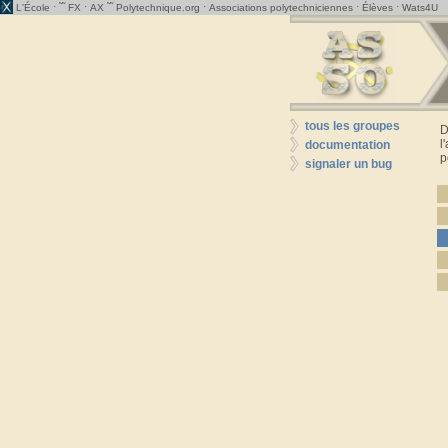
· ˜˜
·
˜˜
·
·
·
L'École
FX
AX
Polytechnique.org
Associations polytechniciennes
Élèves
Wats4U
tous les groupes
D
l
documentation
p
signaler un bug