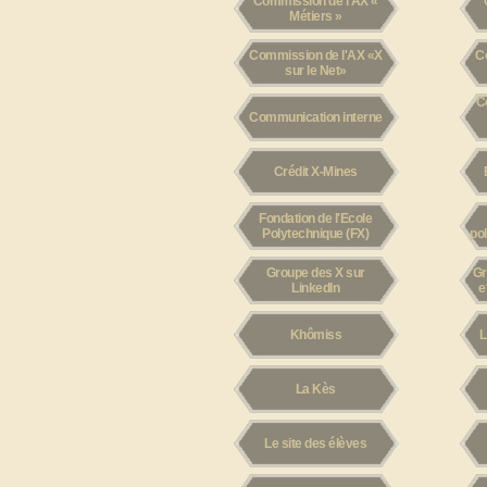
Commission de l'AX «
Métiers »
Commission de l'AX «X
C
sur le Net»
C
Communication interne
Crédit X-Mines
Fondation de l'Ecole
Polytechnique (FX)
po
Groupe des X sur
Gr
LinkedIn
e
Khômiss
L
La Kès
Le site des élèves