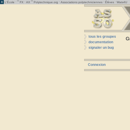
· ˜˜
·
˜˜
·
·
·
L'École
FX
AX
Polytechnique.org
Associations polytechniciennes
Élèves
Wats4U
tous les groupes
G
documentation
signaler un bug
Connexion