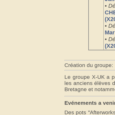
• Dé
CHE
(X2
• Dé
Mar
• Dé
(X2
Création du groupe:
Le groupe X-UK a po
les anciens élèves 
Bretagne et notamm
Evénements a veni
Des pots "Afterwork