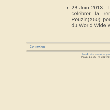
26 Juin 2013 : 
célébrer la r
Pouzin(X50) po
du World Wide 
Connexion
plan du site
-
services pr
Plat/al 1.1.23 - © Copyr