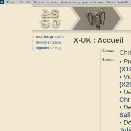
· ˜˜
·
˜˜
·
·
·
L'École
FX
AX
Polytechnique.org
Associations polytechniciennes
Élèves
Wats4U
tous les groupes
X-UK : Accueil
documentation
signaler un bug
Contact :
Chr
Bureau :
• Pr
(X1
• Vi
(X2
• Dé
Chr
• Dé
Sal
• Dé
Jul