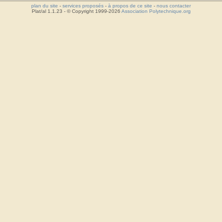
plan du site
-
services proposés
-
à propos de ce site
-
nous contacter
Plat/al 1.1.23 - © Copyright 1999-2026
Association Polytechnique.org