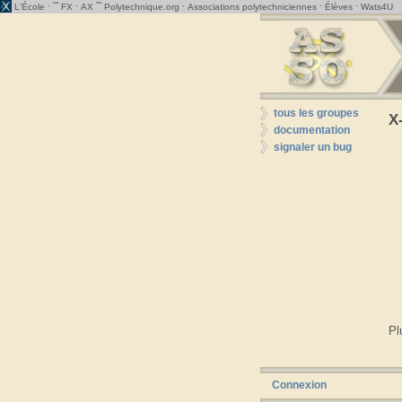
· ˜˜
·
˜˜
·
·
·
L'École
FX
AX
Polytechnique.org
Associations polytechniciennes
Élèves
Wats4U
tous les groupes
X
documentation
signaler un bug
Pl
Connexion