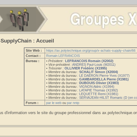
-SupplyChain : Accueil
Site Web :
https://ax.polytechnique.org/group/x-achats-supply-chain/66
Contact :
Romain LEFRANCOIS
Bureau :
• Président :
LEFRANCOIS Romain (X2002)
• Vice-président :
ANDRES Paul-Louis (M2011)
• Trésorier :
OLLIVIER Frédéric (X1995)
• Membre du bureau :
SCHALIT Simon (X2004)
• Membre du bureau :
LE DAËRON Pierre-Yves (X1977)
• Membre du bureau :
GAMBARDELLA Pierre (X1981)
• Membre du bureau :
DUBOUIS Olivier (X1983)
• Membre du bureau :
VIGNON Aldric (X1994)
• Membre du bureau :
LATAPIE Thomas (X1992)
• Membre du bureau :
LEQUETTE Remi (X1981)
• Membre du bureau :
SERVAJEAN-HILST Romaric (D (en co
Forum :
par le web
ou
par nntp
us d'information vers le site du groupe professionnel dans ax.polytechnique.o