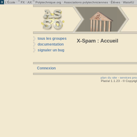
· ˜˜
·
˜˜
·
·
·
L'École
FX
AX
Polytechnique.org
Associations polytechniciennes
Élèves
Wats4U
tous les groupes
X-Spam : Accueil
documentation
signaler un bug
Connexion
plan du site
-
services pr
Plat/al 1.1.23 - © Copyr