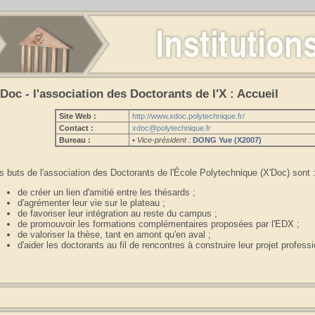
'Doc - l'association des Doctorants de l'X : Accueil
Site Web :
http://www.xdoc.polytechnique.fr/
Contact :
xdoc@polytechnique.fr
Bureau :
• Vice-président :
DONG Yue (X2007)
s buts de l'association des Doctorants de l'École Polytechnique (X'Doc) sont 
de créer un lien d'amitié entre les thésards ;
d'agrémenter leur vie sur le plateau ;
de favoriser leur intégration au reste du campus ;
de promouvoir les formations complémentaires proposées par l'EDX ;
de valoriser la thèse, tant en amont qu'en aval ;
d'aider les doctorants au fil de rencontres à construire leur projet professi