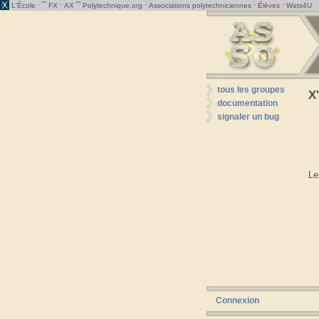
· ˜˜
·
˜˜
·
·
·
L'École
FX
AX
Polytechnique.org
Associations polytechniciennes
Élèves
Wats4U
tous les groupes
X
documentation
signaler un bug
Le
Connexion