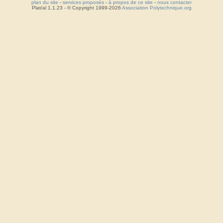
plan du site
-
services proposés
-
à propos de ce site
-
nous contacter
Plat/al 1.1.23 - © Copyright 1999-2026
Association Polytechnique.org