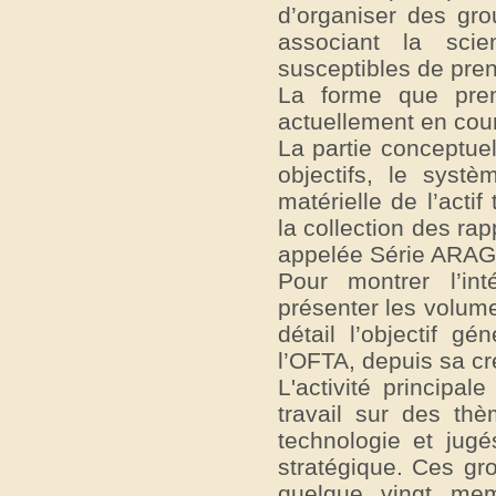
d’organiser des gr
associant la scie
susceptibles de pre
La forme que pre
actuellement en cour
La partie conceptuell
objectifs, le systè
matérielle de l’acti
la collection des ra
appelée Série ARAG
Pour montrer l’in
présenter les volume
détail l’objectif g
l’OFTA, depuis sa cr
L'activité principa
travail sur des th
technologie et jug
stratégique. Ces gro
quelque vingt mem