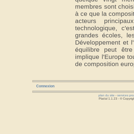
membres sont choisi
à ce que la composit
acteurs principa
technologique, c'est
grandes écoles, l
Développement et l'
équilibre peut êtr
implique l'Europe t
de composition eur
Connexion
plan du site
-
services pr
Plat/al 1.1.23 - © Copyr