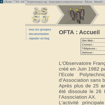
· ˜˜
·
˜˜
·
·
·
L'École
FX
AX
Polytechnique.org
Associations polytechniciennes
Élèves
Wats4U
tous les groupes
OFTA : Accueil
documentation
signaler un bug
Site Web :
Contact :
Téléphone :
Adresse :
L’Observatoire Fran
créé en Juin 1982 p
l’Ecole Polytechn
d’Association sans bu
Après plus de 25 an
été dissoute le 26 
l’Association AX.
L’activité princi