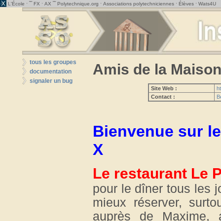
· ˜˜
·
˜˜
·
·
·
L'École
FX
AX
Polytechnique.org
Associations polytechniciennes
Élèves
Wats4U
tous les groupes
Amis de la Maison
documentation
signaler un bug
Site Web :
h
Contact :
B
Bienvenue sur le
X
Le restaurant Le 
pour le dîner tous les 
mieux réserver, surto
auprès de Maxime, 