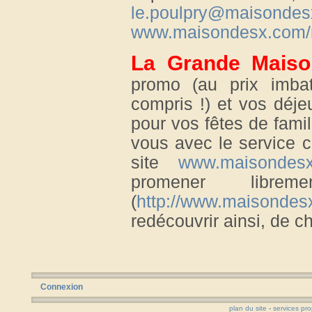
le.poulpry@maisonde
www.maisondesx.com/r
La Grande Mais
promo (au prix imba
compris !) et vos déje
pour vos fêtes de fami
vous avec le service c
site
www.maisondesx
promener libr
(
http://www.maisondesx.
redécouvrir ainsi, de c
Connexion
plan du site
-
services pr