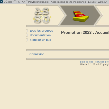
· ˜˜
·
˜˜
·
·
·
L'École
FX
AX
Polytechnique.org
Associations polytechniciennes
Élèves
Wats4U
tous les groupes
Promotion 2023 : Accuei
documentation
signaler un bug
Connexion
plan du site
-
services pr
Plat/al 1.1.23 - © Copyr