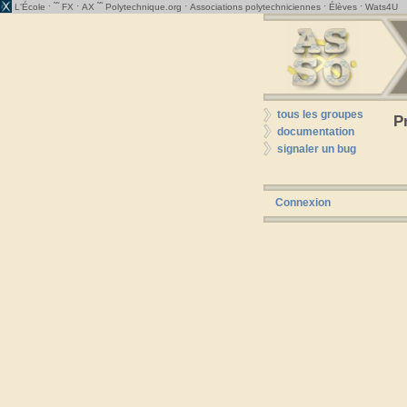
· ˜˜
·
˜˜
·
·
·
L'École
FX
AX
Polytechnique.org
Associations polytechniciennes
Élèves
Wats4U
tous les groupes
P
documentation
signaler un bug
Connexion