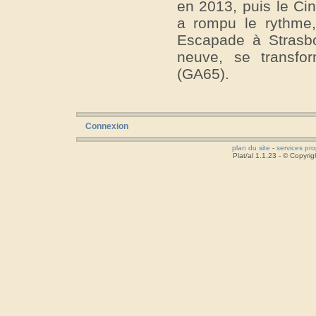
en 2013, puis le Ci
a rompu le rythme,
Escapade à Strasbo
neuve, se transfo
(GA65).
Connexion
plan du site
-
services pr
Plat/al 1.1.23 - © Copyr