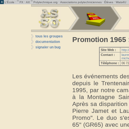
· ˜˜
·
˜˜
·
·
·
L'École
FX
AX
Polytechnique.org
Associations polytechniciennes
Élèves
Wats4U
tous les groupes
Promotion 1965 
documentation
signaler un bug
Site Web :
http:
Contact :
laure
miche
Téléphone :
06 72
Les événements dest
depuis le Trentenai
1995, par notre cama
à la Montagne Sain
Après sa disparition
Pierre Jamet et Lau
Promo". Le duo s'es
65" (GR65) avec une