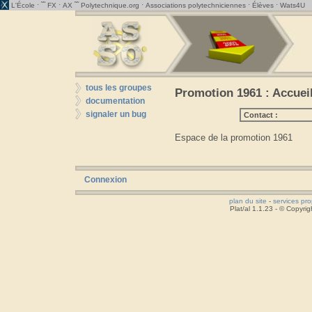
· ˜˜
·
˜˜
·
·
·
L'École
FX
AX
Polytechnique.org
Associations polytechniciennes
Élèves
Wats4U
tous les groupes
Promotion 1961 : Accuei
documentation
signaler un bug
Contact :
Espace de la promotion 1961
Connexion
plan du site
-
services pr
Plat/al 1.1.23 - © Copyr