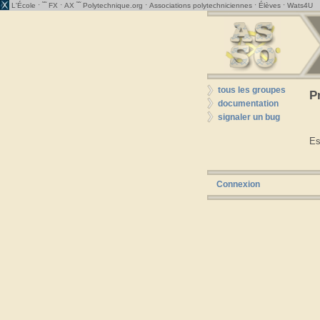
· ˜˜
·
˜˜
·
·
·
L'École
FX
AX
Polytechnique.org
Associations polytechniciennes
Élèves
Wats4U
tous les groupes
P
documentation
signaler un bug
Es
Connexion